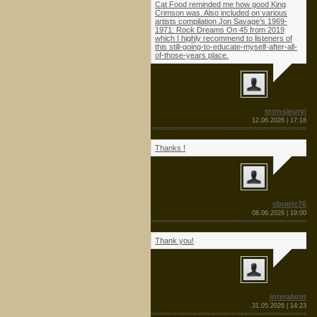
Cat Food reminded me how good King
Crimson was. Also included on various
artists compilation Jon Savage’s 1969-
1971: Rock Dreams On 45 from 2019
which I highly recommend to listeners of
this still-going-to-educate-myself-after-all-
of-those-years place.
monsieurvi
12.06.2026 | 17:18
=======================================
Thanks !
sbratic76
08.06.2026 | 19:00
=======================================
Thank you!
interalwin
31.05.2026 | 14:23
=======================================