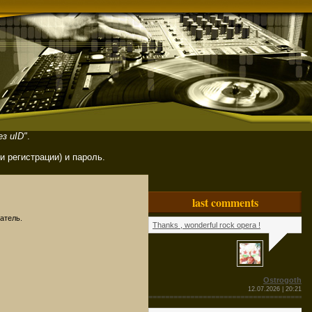
з uID"
.
ри регистрации) и пароль.
last comments
атель.
Thanks , wonderful rock opera !
Ostrogoth
12.07.2026 | 20:21
=======================================