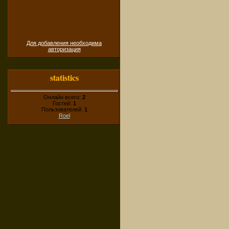
Для добавления необходима
авторизация
statistics
Онлайн всего:
2
Гостей:
1
Пользователей:
1
Roel