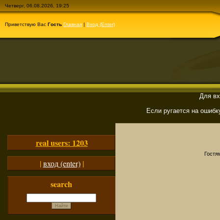
Четверг, 06.08.2026, 19:25
Приветствую Вас
Гость
Главная
|
Вход (Enter)
Для вх
Если ругается на ошибк
real users: 1203
Гостя
|
вход (enter)
|
search