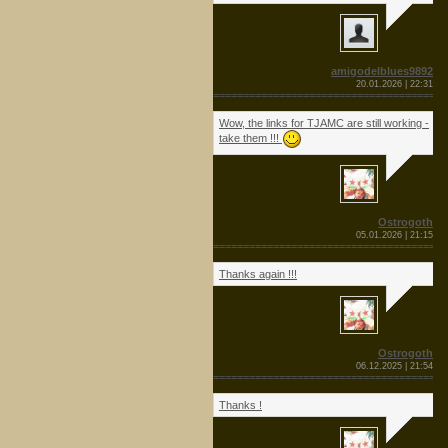
amigodelblues9892
20.01.2026 | 22:31
=======================================
Wow, the links for TJAMC are still working -
take them !!!
Ostrogoth
05.01.2026 | 21:15
=======================================
Thanks again !!!
Ostrogoth
06.12.2025 | 21:54
=======================================
Thanks !