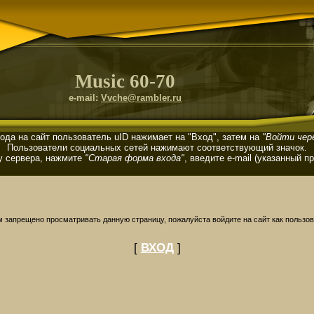
Music 60-70
e-mail:
Vvche@rambler.ru
ода на сайт пользователь uID нажимает на "Вход", затем на
"Войти чере
Пользователи социальных сетей нажимают соответствующий значок.
у сервера, нажмите
"Старая форма входа"
, введите e-mail (указанный п
м запрещено просматривать данную страницу, пожалуйста войдите на сайт как пользов
[
ВХОД
]