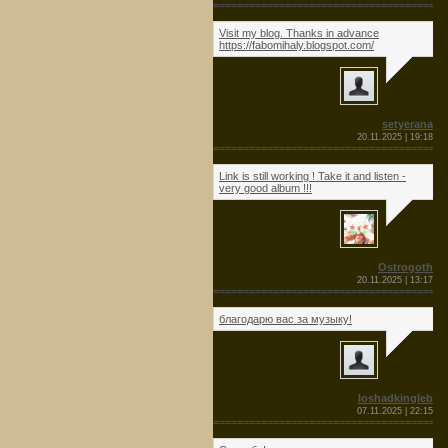
=======================================
Visit my blog. Thanks in advance
https://fabomihaly.blogspot.com/
setyerana
20.11.2025 | 19:18
=======================================
Link is still working ! Take it and listen -
very good album !!!
Ostrogoth
20.11.2025 | 13:17
=======================================
благодарю вас за музыку!
loshadkingleb
07.11.2025 | 22:15
=======================================