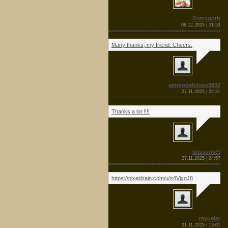
Ostrogoth
06.12.2025 | 21:53
=======================================
Many thanks, my friend. Cheers.
amigodelblues9892
27.11.2025 | 22:31
=======================================
Thanks a lot !!!!
luissunset
27.11.2025 | 04:57
=======================================
https://pixeldrain.com/u/s4VjxqJ8
rayuelar
21.11.2025 | 13:01