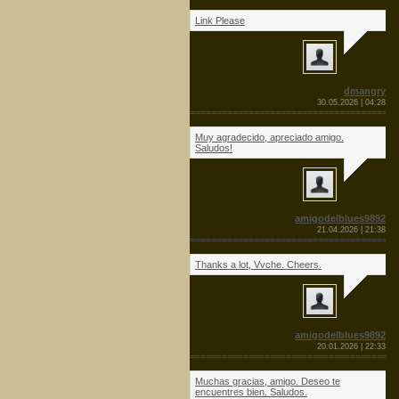
Link Please
dmangry
30.05.2026 | 04:28
=======================================
Muy agradecido, apreciado amigo.
Saludos!
amigodelblues9892
21.04.2026 | 21:38
=======================================
Thanks a lot, Vvche. Cheers.
amigodelblues9892
20.01.2026 | 22:33
=======================================
Muchas gracias, amigo. Deseo te
encuentres bien. Saludos.