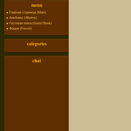
menu
Главная страница (Main)
Альбомы (Albums)
Гостевая книга (Guest Book)
Форум (Forum)
categories
chat